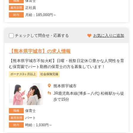
保育士
職種
正社員
雇用形態
月給：185,000円～
給与
チェックして問合せ・応募する
お気に入りに追加
【熊本県宇城市】の求人情報
【熊本県宇城市不知火町】日曜・祝祭日定休◎豊かな人間性を育
む保育園でパート勤務の保育士の方を募集しています！
ボーナス3ヶ月以上
社会保険完備
熊本県宇城市
JR鹿児島本線(博多～八代) 松橋駅から徒
歩で15分
保育士
職種
パート
雇用形態
時給：1,030円～
給与