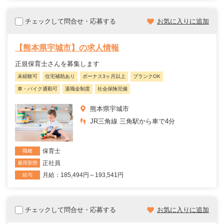
チェックして問合せ・応募する
お気に入りに追加
【熊本県宇城市】の求人情報
正規保育士さんを募集します
未経験可
住宅補助あり
ボーナス3ヶ月以上
ブランクOK
車・バイク通勤可
退職金制度
社会保険完備
熊本県宇城市
JR三角線 三角駅から車で4分
保育士
職種
正社員
雇用形態
月給：185,494円～193,541円
給与
チェックして問合せ・応募する
お気に入りに追加