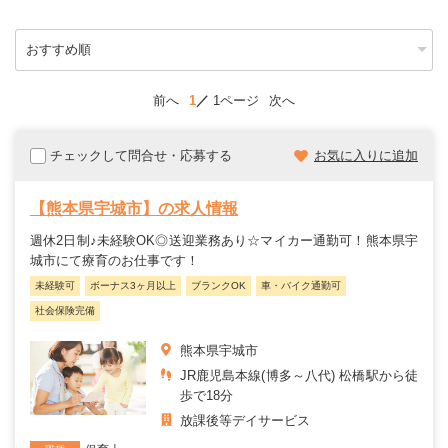
前へ
1
1ページ
次へ
チェックして問合せ・応募する
お気に入りに追加
【熊本県宇城市】の求人情報
週休2日制♪未経験OK◎送迎業務あり☆マイカー通勤可！熊本県宇
城市にて療育のお仕事です！
未経験可
ボーナス3ヶ月以上
ブランクOK
車・バイク通勤可
社会保険完備
熊本県宇城市
JR鹿児島本線(博多～八代) 松橋駅から徒
歩で18分
放課後等デイサービス