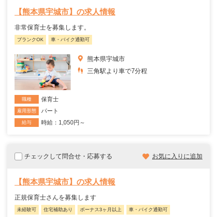
【熊本県宇城市】の求人情報
非常保育士を募集します。
ブランクOK
車・バイク通勤可
熊本県宇城市
三角駅より車で7分程
保育士
職種
パート
雇用形態
時給：1,050円～
給与
チェックして問合せ・応募する
お気に入りに追加
【熊本県宇城市】の求人情報
正規保育士さんを募集します
未経験可
住宅補助あり
ボーナス3ヶ月以上
車・バイク通勤可