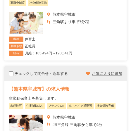
退職金制度
社会保険完備
熊本県宇城市
三角駅より車で7分程
保育士
職種
正社員
雇用形態
月給：185,494円～193,541円
給与
チェックして問合せ・応募する
お気に入りに追加
【熊本県宇城市】の求人情報
非常勤保育士を募集します。
未経験可
住宅補助あり
ブランクOK
車・バイク通勤可
社会保険完備
熊本県宇城市
JR三角線 三角駅から車で4分