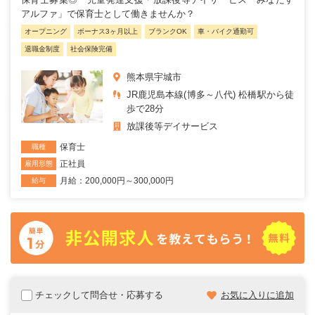
アルファ」で保育士として働きませんか？
オープニング
ボーナス3ヶ月以上
ブランクOK
車・バイク通勤可
退職金制度
社会保険完備
熊本県宇城市
JR鹿児島本線(博多～八代) 松橋駅から徒
歩で28分
放課後等デイサービス
保育士
職種
正社員
雇用形態
月給：200,000円～300,000円
給与
チェックして問合せ・応募する
お気に入りに追加