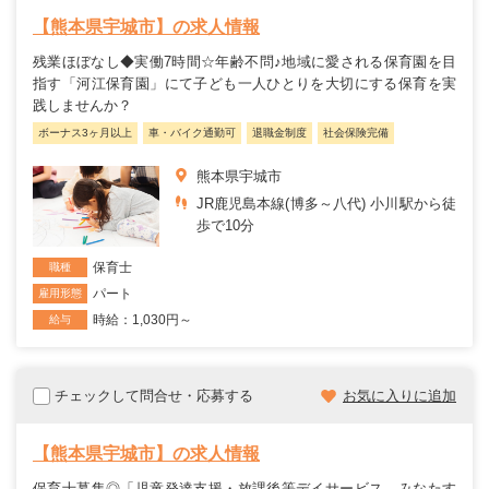
【熊本県宇城市】の求人情報
残業ほぼなし◆実働7時間☆年齢不問♪地域に愛される保育園を目
指す「河江保育園」にて子ども一人ひとりを大切にする保育を実
践しませんか？
ボーナス3ヶ月以上
車・バイク通勤可
退職金制度
社会保険完備
熊本県宇城市
JR鹿児島本線(博多～八代) 小川駅から徒
歩で10分
保育士
職種
パート
雇用形態
時給：1,030円～
給与
チェックして問合せ・応募する
お気に入りに追加
【熊本県宇城市】の求人情報
保育士募集◎「児童発達支援・放課後等デイサービス みなたす