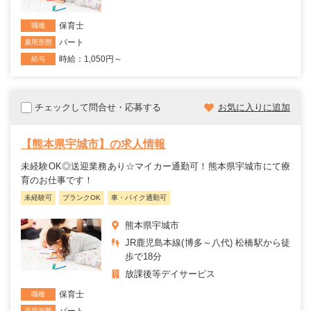
保育士
職種
パート
雇用形態
時給：1,050円～
給与
チェックして問合せ・応募する
お気に入りに追加
【熊本県宇城市】の求人情報
未経験OK◎送迎業務あり☆マイカー通勤可！熊本県宇城市にて療
育のお仕事です！
未経験可
ブランクOK
車・バイク通勤可
熊本県宇城市
JR鹿児島本線(博多～八代) 松橋駅から徒
歩で18分
放課後等デイサービス
保育士
職種
雇用形態