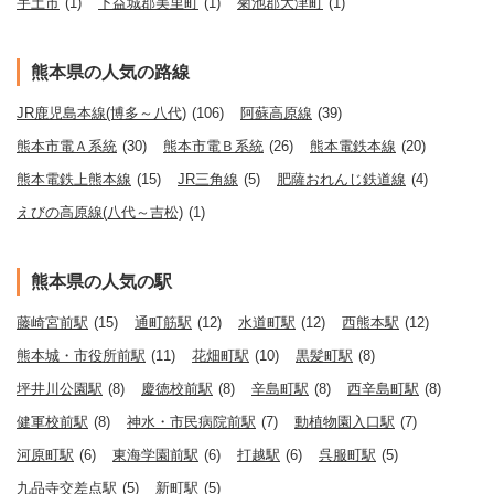
宇土市
(1)
下益城郡美里町
(1)
菊池郡大津町
(1)
熊本県の人気の路線
JR鹿児島本線(博多～八代)
(106)
阿蘇高原線
(39)
熊本市電Ａ系統
(30)
熊本市電Ｂ系統
(26)
熊本電鉄本線
(20)
熊本電鉄上熊本線
(15)
JR三角線
(5)
肥薩おれんじ鉄道線
(4)
えびの高原線(八代～吉松)
(1)
熊本県の人気の駅
藤崎宮前駅
(15)
通町筋駅
(12)
水道町駅
(12)
西熊本駅
(12)
熊本城・市役所前駅
(11)
花畑町駅
(10)
黒髪町駅
(8)
坪井川公園駅
(8)
慶徳校前駅
(8)
辛島町駅
(8)
西辛島町駅
(8)
健軍校前駅
(8)
神水・市民病院前駅
(7)
動植物園入口駅
(7)
河原町駅
(6)
東海学園前駅
(6)
打越駅
(6)
呉服町駅
(5)
九品寺交差点駅
(5)
新町駅
(5)