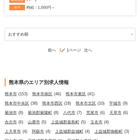
パート
時給：1,000円～
給与
前へ
1
1ページ
次へ
熊本県のエリア別求人情報
熊本市
(153)
熊本市南区
(46)
熊本市東区
(41)
熊本市中央区
(38)
熊本市西区
(18)
熊本市北区
(10)
宇城市
(9)
菊池市
(8)
菊池郡菊陽町
(8)
八代市
(7)
荒尾市
(6)
天草市
(6)
合志市
(6)
山鹿市
(5)
上益城郡嘉島町
(5)
玉名市
(4)
上天草市
(4)
阿蘇市
(4)
上益城郡益城町
(4)
上益城郡御船町
(3)