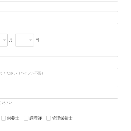
月
日
してください（ハイフン不要）
ください
栄養士
調理師
管理栄養士