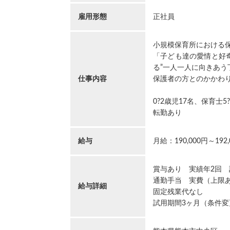
雇用形態
正社員
小規模保育所における
「子ども達の愛情と好
る”一人一人に向きあう
仕事内容
保護者の方とのかかわ
0?2歳児17名、保育士
転勤あり
給与
月給：190,000円～192,
賞与あり 実績年2回 
通勤手当 実費（上限あり
給与詳細
固定残業代なし
試用期間3ヶ月（条件変