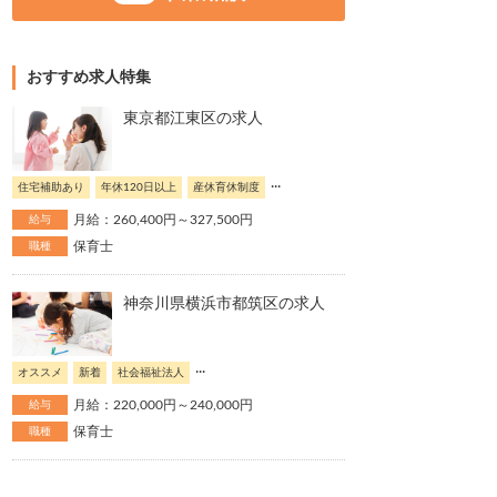
おすすめ求人特集
東京都江東区の求人
...
住宅補助あり
年休120日以上
産休育休制度
月給：260,400円～327,500円
給与
保育士
職種
神奈川県横浜市都筑区の求人
...
オススメ
新着
社会福祉法人
月給：220,000円～240,000円
給与
保育士
職種