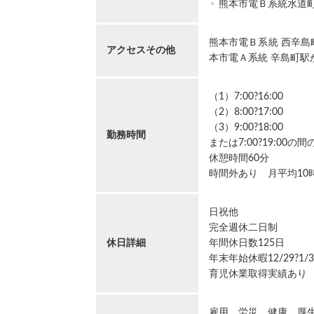
熊本市電Ｂ系統水道
熊本市電Ｂ系統 西辛島
アクセスその他
本市電Ａ系統 辛島町駅
（1）7:00?16:00
（2）8:00?17:00
（3）9:00?18:00
勤務時間
または7:00?19:00の
休憩時間60分
時間外あり 月平均10
日祝他
完全週休二日制
休日詳細
年間休日数125日
年末年始休暇12/29?1/3
育児休業取得実績あり
雇用 労災 健康 厚