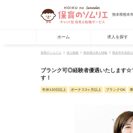
熊本県熊本市
ホーム
求人を探す
保育のソムリエ
求人検索
熊本県の求人情報
熊本市中央区の
ブランク可◎経験者優遇いたします☆
す！
年休120日以上
ボーナス3ヶ月以上
ブランクOK