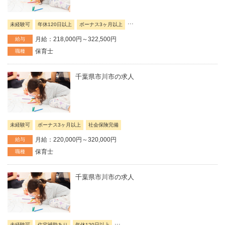
...
未経験可
年休120日以上
ボーナス3ヶ月以上
月給：218,000円～322,500円
給与
保育士
職種
千葉県市川市の求人
未経験可
ボーナス3ヶ月以上
社会保険完備
月給：220,000円～320,000円
給与
保育士
職種
千葉県市川市の求人
...
未経験可
住宅補助あり
年休120日以上