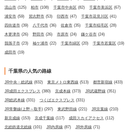
流山市
(125)
柏市
(108)
千葉市中央区
(82)
千葉市美浜区
(67)
浦安市
(59)
習志野市
(53)
印西市
(47)
千葉市花見川区
(41)
四街道市
(39)
八千代市
(36)
佐倉市
(35)
千葉市稲毛区
(28)
木更津市
(26)
野田市
(26)
市原市
(24)
鎌ケ谷市
(24)
我孫子市
(23)
袖ケ浦市
(22)
千葉市緑区
(20)
千葉市若葉区
(19)
成田市
(19)
千葉県の人気の路線
JR中央・総武線
(832)
東京メトロ東西線
(513)
都営新宿線
(433)
JR成田エクスプレス
(380)
京成本線
(373)
JR武蔵野線
(351)
JR総武本線
(331)
つくばエクスプレス
(331)
JR常磐線(上野～取手)
(297)
東武野田線
(221)
JR京葉線
(210)
新京成線
(153)
京成千葉線
(117)
成田スカイアクセス
(112)
北総鉄道北総線
(101)
JR内房線
(87)
JR外房線
(71)