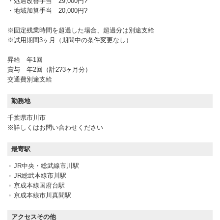
・処遇改善手当 29,000円?
・地域加算手当 20,000円?
※固定残業時間を超過した場合、超過分は別途支給
※試用期間3ヶ月（期間中の条件変更なし）
昇給 年1回
賞与 年2回（計2?3ヶ月分）
交通費別途支給
勤務地
千葉県市川市
※詳しくはお問い合わせください
最寄駅
JR中央・総武線市川駅
JR総武本線市川駅
京成本線国府台駅
京成本線市川真間駅
アクセスその他