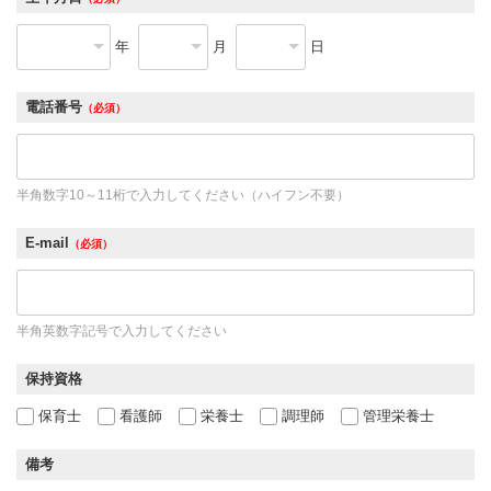
年
月
日
電話番号
（必須）
半角数字10～11桁で入力してください（ハイフン不要）
E-mail
（必須）
半角英数字記号で入力してください
保持資格
保育士
看護師
栄養士
調理師
管理栄養士
備考