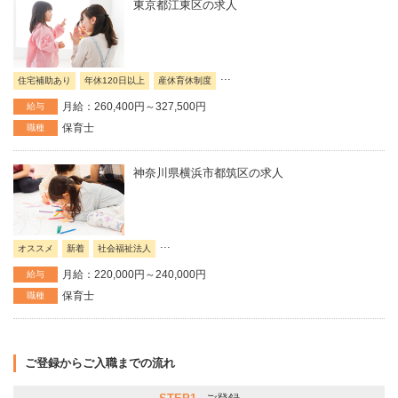
東京都江東区の求人
...
住宅補助あり
年休120日以上
産休育休制度
月給：260,400円～327,500円
給与
保育士
職種
神奈川県横浜市都筑区の求人
...
オススメ
新着
社会福祉法人
月給：220,000円～240,000円
給与
保育士
職種
ご登録からご入職までの流れ