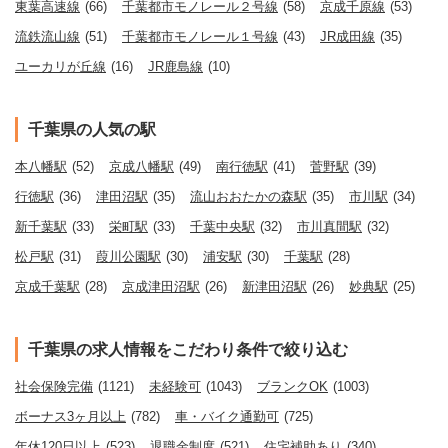
東葉高速線
(66)
千葉都市モノレール２号線
(58)
京成千原線
(53)
流鉄流山線
(51)
千葉都市モノレール１号線
(43)
JR成田線
(35)
ユーカリが丘線
(16)
JR鹿島線
(10)
千葉県の人気の駅
本八幡駅
(52)
京成八幡駅
(49)
南行徳駅
(41)
菅野駅
(39)
行徳駅
(36)
津田沼駅
(35)
流山おおたかの森駅
(35)
市川駅
(34)
新千葉駅
(33)
栄町駅
(33)
千葉中央駅
(32)
市川真間駅
(32)
松戸駅
(31)
葭川公園駅
(30)
浦安駅
(30)
千葉駅
(28)
京成千葉駅
(28)
京成津田沼駅
(26)
新津田沼駅
(26)
妙典駅
(25)
千葉県の求人情報をこだわり条件で絞り込む
社会保険完備
(1121)
未経験可
(1043)
ブランクOK
(1003)
ボーナス3ヶ月以上
(782)
車・バイク通勤可
(725)
年休120日以上
(523)
退職金制度
(521)
住宅補助あり
(340)