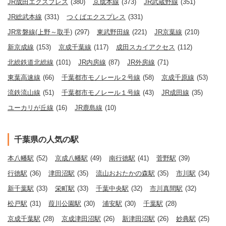
JR成田エクスプレス
(380)
京成本線
(373)
JR武蔵野線
(351)
JR総武本線
(331)
つくばエクスプレス
(331)
JR常磐線(上野～取手)
(297)
東武野田線
(221)
JR京葉線
(210)
新京成線
(153)
京成千葉線
(117)
成田スカイアクセス
(112)
北総鉄道北総線
(101)
JR内房線
(87)
JR外房線
(71)
東葉高速線
(66)
千葉都市モノレール２号線
(58)
京成千原線
(53)
流鉄流山線
(51)
千葉都市モノレール１号線
(43)
JR成田線
(35)
ユーカリが丘線
(16)
JR鹿島線
(10)
千葉県の人気の駅
本八幡駅
(52)
京成八幡駅
(49)
南行徳駅
(41)
菅野駅
(39)
行徳駅
(36)
津田沼駅
(35)
流山おおたかの森駅
(35)
市川駅
(34)
新千葉駅
(33)
栄町駅
(33)
千葉中央駅
(32)
市川真間駅
(32)
松戸駅
(31)
葭川公園駅
(30)
浦安駅
(30)
千葉駅
(28)
京成千葉駅
(28)
京成津田沼駅
(26)
新津田沼駅
(26)
妙典駅
(25)