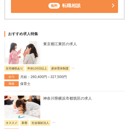
転職相談
無料
おすすめ求人特集
東京都江東区の求人
...
住宅補助あり
年休120日以上
産休育休制度
月給：260,400円～327,500円
給与
保育士
職種
神奈川県横浜市都筑区の求人
...
オススメ
新着
社会福祉法人