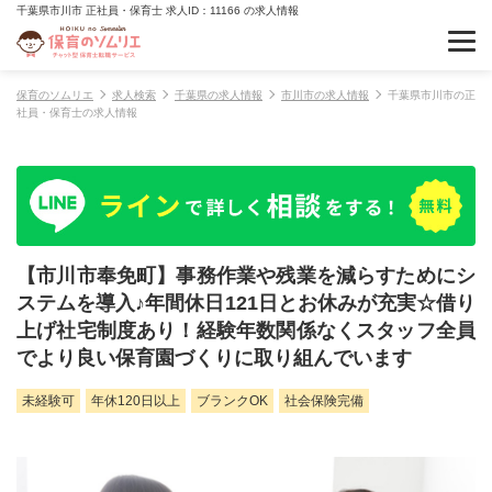
千葉県市川市 正社員・保育士 求人ID：11166 の求人情報
保育のソムリエ
求人検索
千葉県の求人情報
市川市の求人情報
千葉県市川市の正
社員・保育士の求人情報
【市川市奉免町】事務作業や残業を減らすためにシ
ステムを導入♪年間休日121日とお休みが充実☆借り
上げ社宅制度あり！経験年数関係なくスタッフ全員
でより良い保育園づくりに取り組んでいます
未経験可
年休120日以上
ブランクOK
社会保険完備