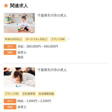
関連求人
千葉県市川市の求人
...
年休120日以上
ボーナス3ヶ月以上
ブランクOK
月給：380,000円～400,000円
給与
保育士
職種
園長
千葉県市川市の求人
ブランクOK
正社員登用
社会保険完備
時給：1,600円～2,200円
給与
保育士
職種