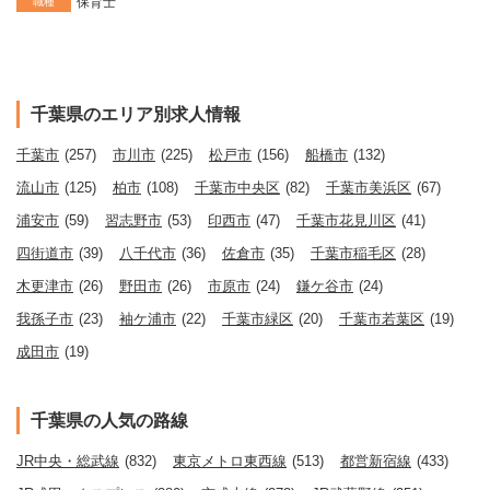
保育士
職種
千葉県のエリア別求人情報
千葉市
(257)
市川市
(225)
松戸市
(156)
船橋市
(132)
流山市
(125)
柏市
(108)
千葉市中央区
(82)
千葉市美浜区
(67)
浦安市
(59)
習志野市
(53)
印西市
(47)
千葉市花見川区
(41)
四街道市
(39)
八千代市
(36)
佐倉市
(35)
千葉市稲毛区
(28)
木更津市
(26)
野田市
(26)
市原市
(24)
鎌ケ谷市
(24)
我孫子市
(23)
袖ケ浦市
(22)
千葉市緑区
(20)
千葉市若葉区
(19)
成田市
(19)
千葉県の人気の路線
JR中央・総武線
(832)
東京メトロ東西線
(513)
都営新宿線
(433)