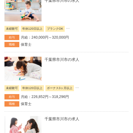
千葉県市川市の求人
...
未経験可
年休120日以上
ブランクOK
月給：240,000円～320,000円
給与
保育士
職種
千葉県市川市の求人
...
未経験可
年休120日以上
ボーナス3ヶ月以上
月給：226,852円～318,296円
給与
保育士
職種
千葉県市川市の求人