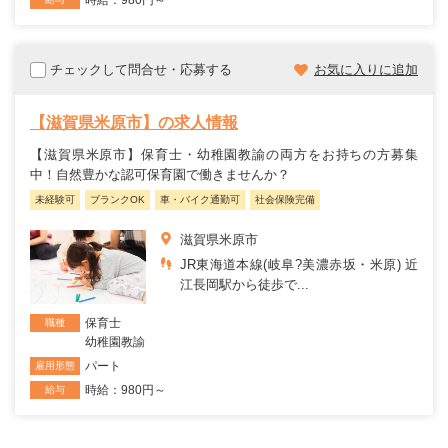
チェックして問合せ・応募する
お気に入りに追加
【滋賀県米原市】の求人情報
【滋賀県米原市】保育士・幼稚園教諭の両方をお持ちの方募集
中！自然豊かな認可保育園で働きませんか？
未経験可
ブランクOK
車・バイク通勤可
社会保険完備
滋賀県米原市
JR東海道本線(岐阜?美濃赤坂・米原) 近
江長岡駅から徒歩で...
保育士
職種
幼稚園教諭
パート
雇用形態
時給：980円～
給与