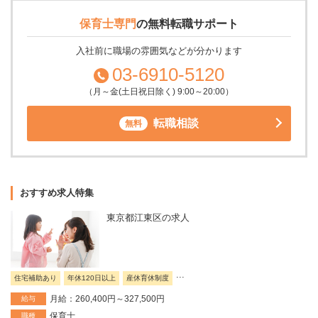
保育士専門
の
無料転職サポート
入社前に職場の雰囲気などが分かります
03-6910-5120
（月～金(土日祝日除く) 9:00～20:00）
転職相談
無料
おすすめ求人特集
東京都江東区の求人
...
住宅補助あり
年休120日以上
産休育休制度
月給：260,400円～327,500円
給与
保育士
職種