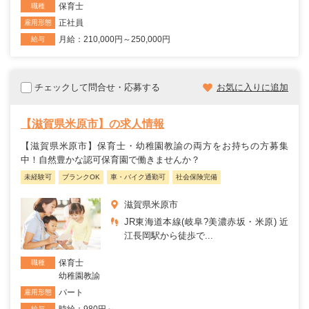
保育士
職種
正社員
雇用形態
月給：210,000円～250,000円
給与
チェックして問合せ・応募する
お気に入りに追加
【滋賀県米原市】の求人情報
【滋賀県米原市】保育士・幼稚園教諭の両方をお持ちの方募集
中！自然豊かな認可保育園で働きませんか？
未経験可
ブランクOK
車・バイク通勤可
社会保険完備
滋賀県米原市
JR東海道本線(岐阜?美濃赤坂・米原) 近
江長岡駅から徒歩で...
保育士
職種
幼稚園教諭
パート
雇用形態
時給：980円～
給与