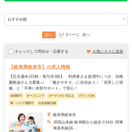
2
2ページ
次へ
前へ
チェックして問合せ・応募する
お気に入りに追加
【岐阜県岐阜市】の求人情報
【完全週休2日制・賞与年3回】 利用者さま急増中につき、幼稚
園教諭さん大募集♪♪ 「働きやすさ」に自信あり！「充実した研
修」と「手厚い本部サポート」で安心！
未経験可
オープニング
ボーナス3ヶ月以上
ブランクOK
車・バイク通勤可
社会保険完備
岐阜県岐阜市
JR高山本線 岐阜駅から徒歩で14分 JR東
海道本線(浜...