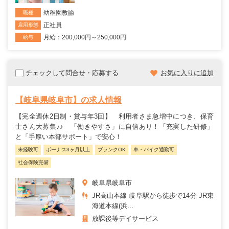
幼稚園教諭
職種
正社員
雇用形態
月給：200,000円～250,000円
給与
チェックして問合せ・応募する
お気に入りに追加
【岐阜県岐阜市】の求人情報
【完全週休2日制・賞与年3回】 利用者さま急増中につき、保育
士さん大募集♪♪ 「働きやすさ」に自信あり！「充実した研修」
と「手厚い本部サポート」で安心！
未経験可
ボーナス3ヶ月以上
ブランクOK
車・バイク通勤可
社会保険完備
岐阜県岐阜市
JR高山本線 岐阜駅から徒歩で14分 JR東
海道本線(浜...
放課後等デイサービス